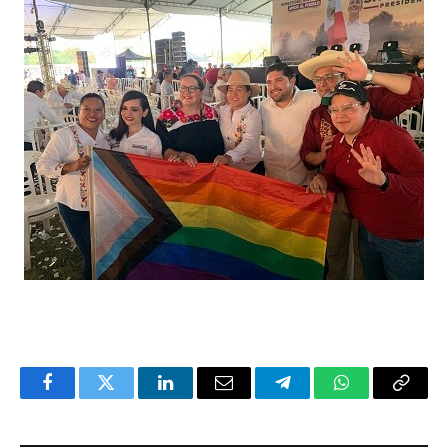
Facebook
Twitter
LinkedIn
Email
Telegram
WhatsApp
Copy
Link