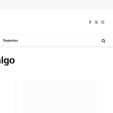
Facebook
X
Instag
(Twitter)
Deportes
algo