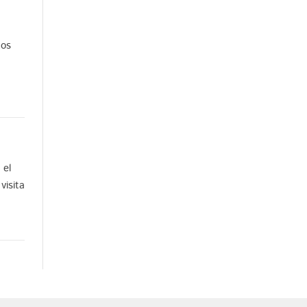
tos
 el
visita