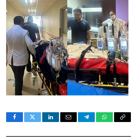
Facebook
Twitter
LinkedIn
Email
Telegram
WhatsApp
Copy
Link