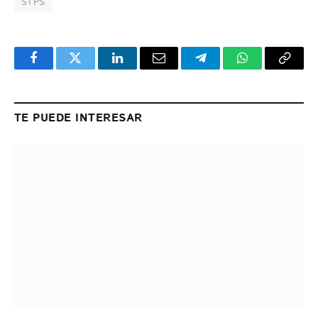
STPS
Facebook
Twitter
LinkedIn
Email
Telegram
WhatsApp
Copy
Link
TE PUEDE INTERESAR