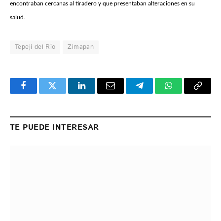
encontraban cercanas al tiradero y que presentaban alteraciones en su
salud.
Tepeji del Río
Zimapan
Facebook
Twitter
LinkedIn
Email
Telegram
WhatsApp
Copy
Link
TE PUEDE INTERESAR