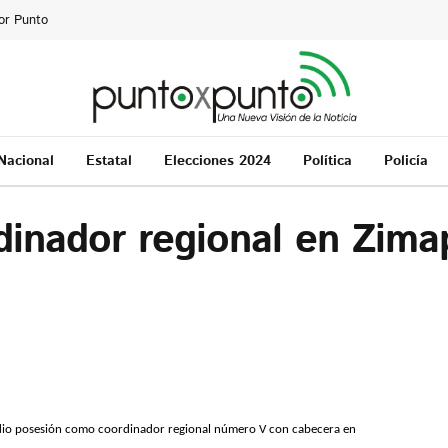
or Punto
Nacional
Estatal
Elecciones 2024
Política
Policía
inador regional en Zima
 dio posesión como coordinador regional número V con cabecera en