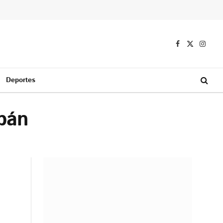
Facebook
X
Instag
(Twitter)
Deportes
pán