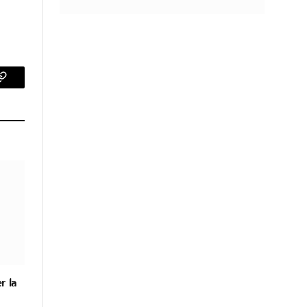
p
Copy
Link
r la