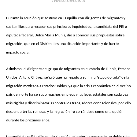
Durante la reunión que sostuvo en Tasquillo con dirigentes de migrantes y
sus familias para recabar sus principales inquietudes, la candidata del PRI a
diputada federal, Dulce María Muñiz, dio a conocer sus propuestas sobre
migración, que en el Distrito II es una situación importante y de fuerte
impacto social.
Asimismo, el dirigente del grupo de migrantes en el estado de Illinois, Estados
Unidos, Arturo Chávez, señaló que ha llegado a su fin la “etapa dorada” de la
migración mexicana a Estados Unidos, ya que la crisis económica en el vecino
país del norte ha cerrado muchos empleos y las leyes estatales son cada vez
más rígidas y discriminatorias contra los trabajadores connacionales, por ello
descenderán las remesas y la migración irá cerrándose como una opción
durante los próximos años.
La candidata priísta dijo que la situación migratoria representa un doble reto