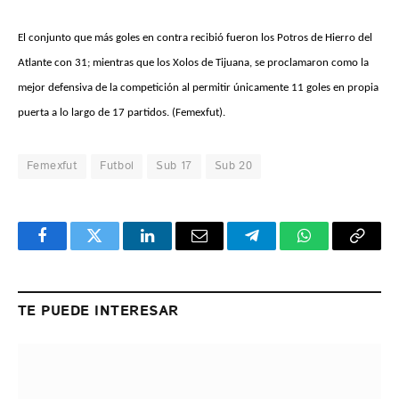
El conjunto que más goles en contra recibió fueron los Potros de Hierro del
Atlante con 31; mientras que los Xolos de Tijuana, se proclamaron como la
mejor defensiva de la competición al permitir únicamente 11 goles en propia
puerta a lo largo de 17 partidos. (Femexfut).
Femexfut
Futbol
Sub 17
Sub 20
Facebook
Twitter
LinkedIn
Email
Telegram
WhatsApp
Copy
Link
TE PUEDE INTERESAR