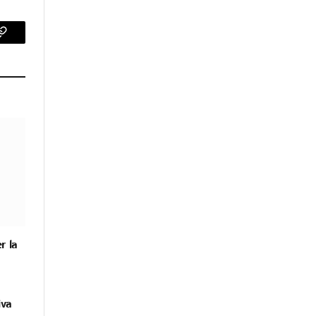
p
Copy
Link
r la
iva