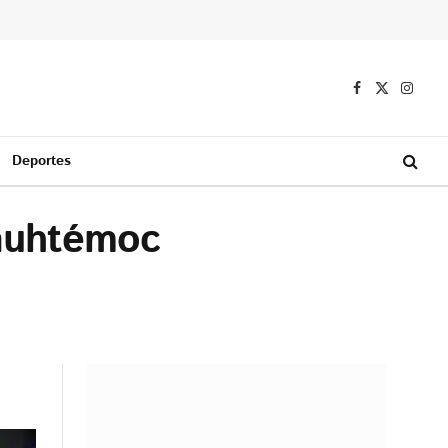
Facebook
X
Instag
(Twitter)
Deportes
uauhtémoc