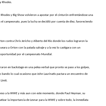
y Rhodes.
 Rhodes y Big Show volvieron a apostar por el cinturón enfrentándose una
in el campeonato, pues la lucha se decidió por cuenta de diez, favoreciendo
n contra Chris Jericho y Alberto del Rio donde los rudos lograron la
eara a Orton con la patada salvaje y a la vez lo castigara con un
a oportunidad por el campeonato Mundial.
raron en backstage en una pelea verbal que pronto se paso a los golpes,
vo bando lo cual ocasiono que John Laurinatis pactara un encuentro de
Limit.
greso a la WWE y más aun con este momento, donde Paul Heyman, su
fatizar la importancia de Lesnar para la WWE y sobre todo, la inmediata