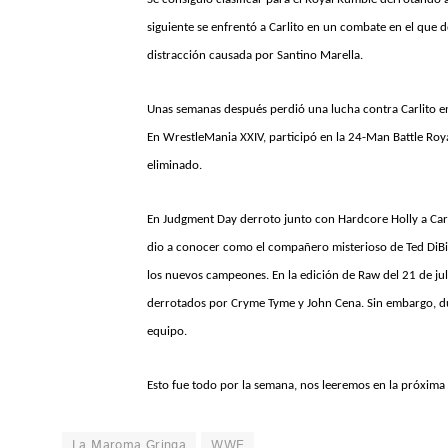
siguiente se enfrentó a Carlito en un combate en el que
distracción causada por Santino Marella.
Unas semanas después perdió una lucha contra Carlito en
En WrestleMania XXIV, participó en la 24-Man Battle Ro
eliminado.
En Judgment Day derroto junto con Hardcore Holly a Carli
dio a conocer como el compañero misterioso de Ted DiBias
los nuevos campeones. En la edición de Raw del 21 de jul
derrotados por Cryme Tyme y John Cena. Sin embargo, dur
equipo.
Esto fue todo por la semana, nos leeremos en la próxima
La Maroma Gringa
WWE