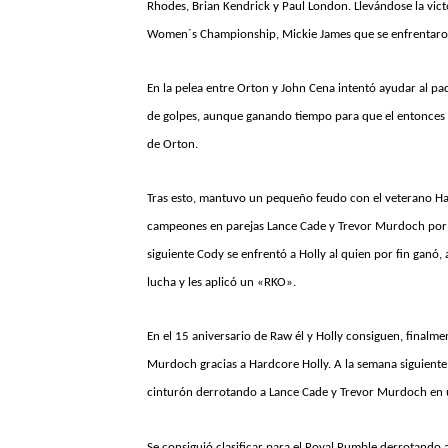
Rhodes, Brian Kendrick y Paul London. Llevándose la vict
Women´s Championship, Mickie James que se enfrentaron a
En la pelea entre Orton y John Cena intentó ayudar al p
de golpes, aunque ganando tiempo para que el entonces c
de Orton.
Tras esto, mantuvo un pequeño feudo con el veterano Hard
campeones en parejas Lance Cade y Trevor Murdoch por e
siguiente Cody se enfrentó a Holly al quien por fin gan
lucha y les aplicó un «RKO».
En el 15 aniversario de Raw él y Holly consiguen, final
Murdoch gracias a Hardcore Holly. A la semana siguien
cinturón derrotando a Lance Cade y Trevor Murdoch en
Se consiguió clasificar para el Royal Rumble derrotando 