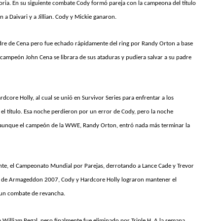
oria. En su siguiente combate Cody formó pareja con la campeona del título
 Daivari y a Jillian. Cody y Mickie ganaron.
adre de Cena pero fue echado rápidamente del ring por Randy Orton a base
ampeón John Cena se librara de sus ataduras y pudiera salvar a su padre
core Holly, al cual se unió en Survivor Series para enfrentar a los
l título. Esa noche perdieron por un error de Cody, pero la noche
ó, aunque el campeón de la WWE, Randy Orton, entró nada más terminar la
mente, el Campeonato Mundial por Parejas, derrotando a Lance Cade y Trevor
te de Armageddon 2007, Cody y Hardcore Holly lograron mantener el
 un combate de revancha.
a William Regal, pero finalmente fue eliminado por Triple H. A la semana