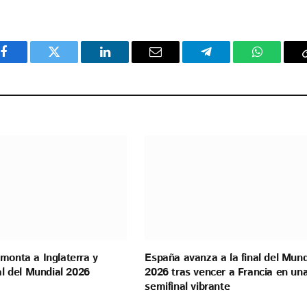
Facebook
Twitter
LinkedIn
Email
Telegram
WhatsAp
monta a Inglaterra y
España avanza a la final del Mund
nal del Mundial 2026
2026 tras vencer a Francia en un
semifinal vibrante