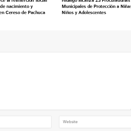
ce la reinserción social
Hidalgo alcanza 23 Procuradurías
 de nacimiento y
Municipales de Protección a Niña
en Cereso de Pachuca
Niños y Adolescentes