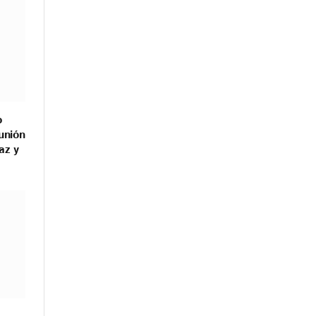
o
unión
az y