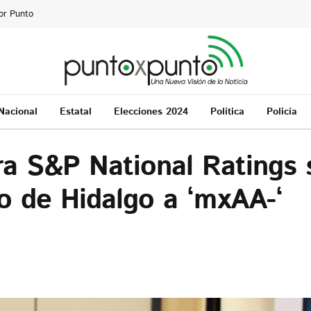
or Punto
Nacional
Estatal
Elecciones 2024
Política
Policía
ora S&P National Ratings 
do de Hidalgo a ‘mxAA-‘