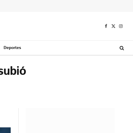
Facebook
X
Instag
(Twitter)
Deportes
subió