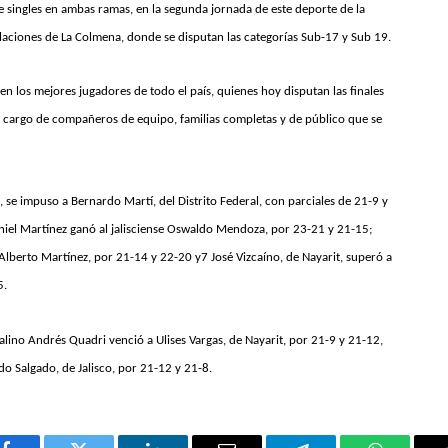
e singles en ambas ramas, en la segunda jornada de este deporte de la
alaciones de La Colmena, donde se disputan las categorías Sub-17 y Sub 19.
 los mejores jugadores de todo el país, quienes hoy disputan las finales
 a cargo de compañeros de equipo, familias completas y de público que se
 se impuso a Bernardo Martí, del Distrito Federal, con parciales de 21-9 y
aniel Martínez ganó al jalisciense Oswaldo Mendoza, por 23-21 y 21-15;
 Alberto Martínez, por 21-14 y 22-20 y7 José Vizcaíno, de Nayarit, superó a
5.
talino Andrés Quadri venció a Ulises Vargas, de Nayarit, por 21-9 y 21-12,
o Salgado, de Jalisco, por 21-12 y 21-8.