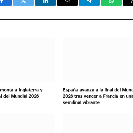
Facebook
Twitter
LinkedIn
Email
Telegram
WhatsAp
monta a Inglaterra y
España avanza a la final del Mund
nal del Mundial 2026
2026 tras vencer a Francia en un
semifinal vibrante