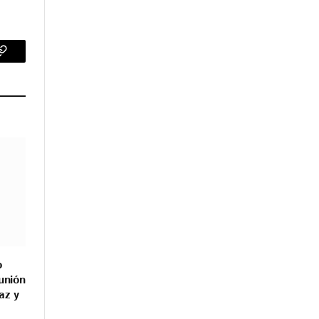
p
Copy
Link
o
unión
az y