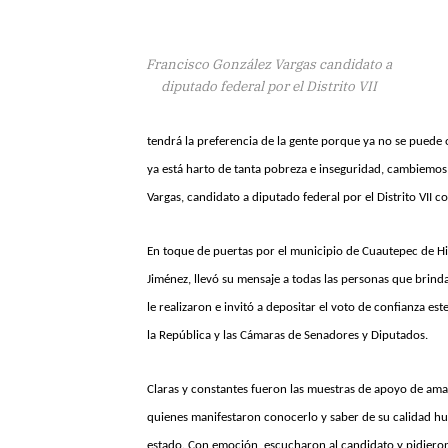
Francisco González Vargas candidato a
diputado federal por el Distrito VII
tendrá la preferencia de la gente porque ya no se pued
ya está harto de tanta pobreza e inseguridad, cambiemos 
Vargas, candidato a diputado federal por el Distrito VII 
En toque de puertas por el municipio de Cuautepec de Hi
Jiménez, llevó su mensaje a todas las personas que brind
le realizaron e invitó a depositar el voto de confianza es
la República y las Cámaras de Senadores y Diputados.
Claras y constantes fueron las muestras de apoyo de ama
quienes manifestaron conocerlo y saber de su calidad hu
estado. Con emoción, escucharon al candidato y pidieron 