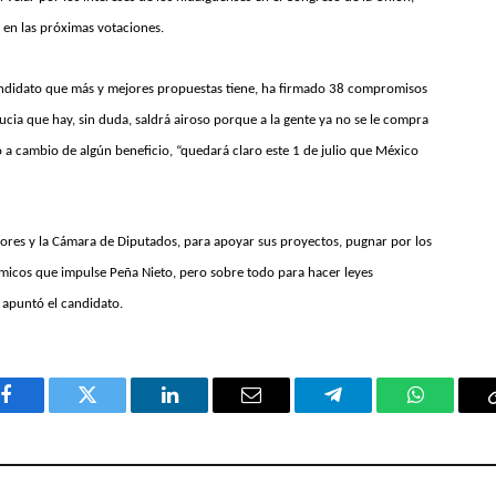
 en las próximas votaciones.
andidato que más y mejores propuestas tiene, ha firmado 38 compromisos
ucia que hay, sin duda, saldrá airoso porque a la gente ya no se le compra
o a cambio de algún beneficio, “quedará claro este 1 de julio que México
ores y la Cámara de Diputados, para apoyar sus proyectos, pugnar por los
micos que impulse Peña Nieto, pero sobre todo para hacer leyes
, apuntó el candidato.
Facebook
Twitter
LinkedIn
Email
Telegram
WhatsAp