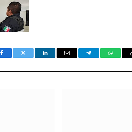
Facebook
Twitter
LinkedIn
Email
Telegram
WhatsAp