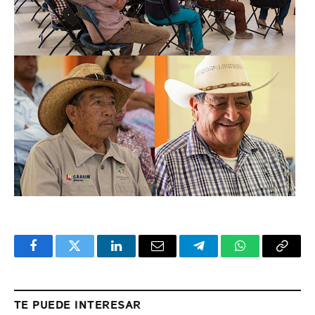
Facebook
Twitter
LinkedIn
Email
Telegram
WhatsApp
Copy
Link
TE PUEDE INTERESAR