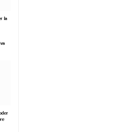
r la
iva
oder
bre