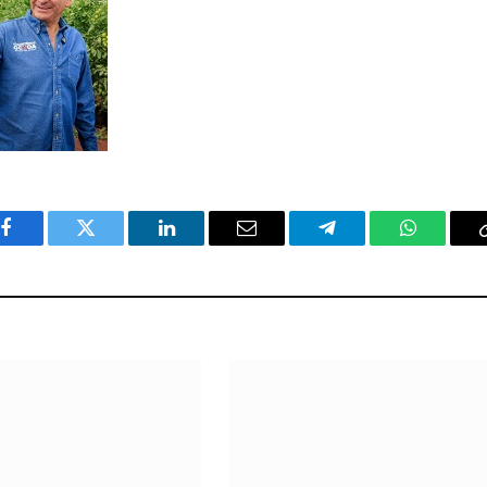
Facebook
Twitter
LinkedIn
Email
Telegram
WhatsAp