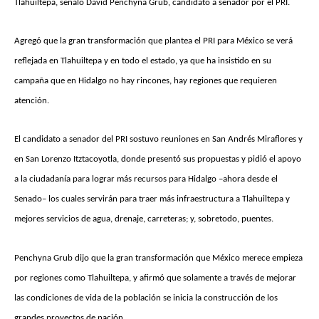
Tlahuiltepa, señaló David Penchyna Grub, candidato a senador por el PRI.
Agregó que la gran transformación que plantea el PRI para México se verá
reflejada en Tlahuiltepa y en todo el estado, ya que ha insistido en su
campaña que en Hidalgo no hay rincones, hay regiones que requieren
atención.
El candidato a senador del PRI sostuvo reuniones en San Andrés Miraflores y
en San Lorenzo Itztacoyotla, donde presentó sus propuestas y pidió el apoyo
a la ciudadanía para lograr más recursos para Hidalgo –ahora desde el
Senado– los cuales servirán para traer más infraestructura a Tlahuiltepa y
mejores servicios de agua, drenaje, carreteras; y, sobretodo, puentes.
Penchyna Grub dijo que la gran transformación que México merece empieza
por regiones como Tlahuiltepa, y afirmó que solamente a través de mejorar
las condiciones de vida de la población se inicia la construcción de los
grandes proyectos de nación.