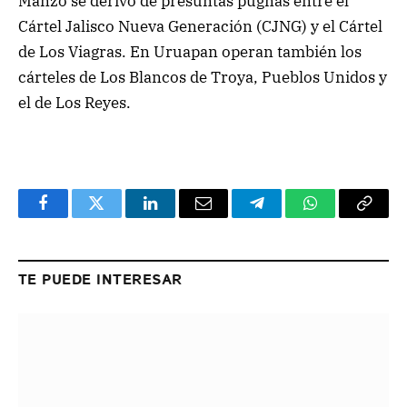
Manzo se derivó de presuntas pugnas entre el
Cártel Jalisco Nueva Generación (CJNG) y el Cártel
de Los Viagras. En Uruapan operan también los
cárteles de Los Blancos de Troya, Pueblos Unidos y
el de Los Reyes.
Facebook
Twitter
LinkedIn
Email
Telegram
WhatsApp
Copy
Link
TE PUEDE INTERESAR