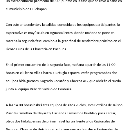
un extraordinario promedio de 345 puntos en la fase que se llevó a cabo en
el municipio de Huichapan.
Con este antecedente y la calidad conocida de los equipos participantes, la
expectativa es mayúscula en Aguascalientes, donde mañana se pone en
marcha la segunda fase, camino a la gran final de septiembre próximo en el
Lienzo Cuna de la Charrería en Pachuca.
En el primer encuentro de la segunda fase, mañana a partir de las 11:00
horas en el Lienzo Villa Charra J. Refugio Esparza, están programados dos
equipos hidalguenses, Sagrado Corazón y Charros AG, que abrirán el ruedo
junto al equipo Valle de Saltillo de Coahuila.
A las 14:00 horas habrá tres equipos de altos vuelos, Tres Potrillos de Jalisco,
Puente Camotlán de Nayarit y Hacienda Tamariz de Puebla y para cerrar,
otros dos hidalguenses de primer nivel harán frente a los Regionales de
Texcoco, Charros de Huichapan, subcapeones nacionales y Regionales de