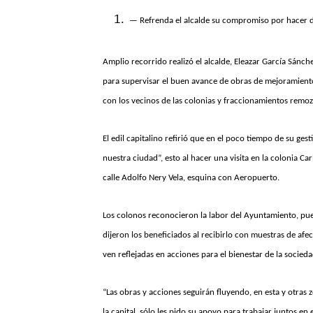
— Refrenda el alcalde su compromiso por hacer 
Amplio recorrido realizó el alcalde, Eleazar García Sánch
para supervisar el buen avance de obras de mejoramient
con los vecinos de las colonias y fraccionamientos remo
El edil capitalino refirió que en el poco tiempo de su ge
nuestra ciudad”, esto al hacer una visita en la colonia Ca
calle Adolfo Nery Vela, esquina con Aeropuerto.
Los colonos reconocieron la labor del Ayuntamiento, pues 
dijeron los beneficiados al recibirlo con muestras de afe
ven reflejadas en acciones para el bienestar de la socieda
“Las obras y acciones seguirán fluyendo, en esta y otra
la capital, sólo les pido su apoyo para trabajar juntos en