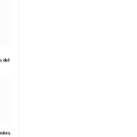
o del
mites