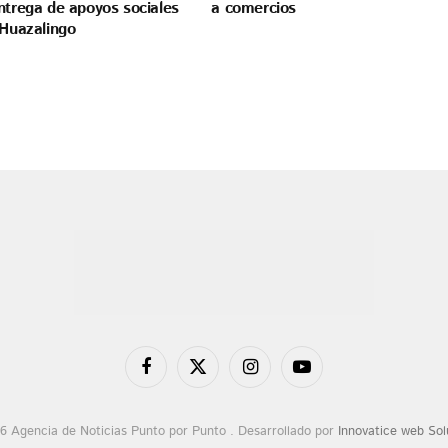
ntrega de apoyos sociales
a comercios
 Huazalingo
Facebook
X
Instagram
YouTube
(Twitter)
6 Agencia de Noticias Punto por Punto . Desarrollado por
Innovatice web Sol