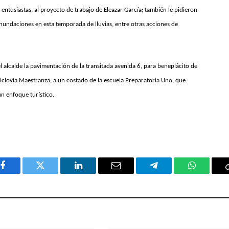
entusiastas, al proyecto de trabajo de Eleazar García; también le pidieron
nundaciones en esta temporada de lluvias, entre otras acciones de
 el alcalde la pavimentación de la transitada avenida 6, para beneplácito de
 ciclovía Maestranza, a un costado de la escuela Preparatoria Uno, que
n enfoque turístico.
Facebook
Twitter
LinkedIn
Email
Telegram
WhatsAp