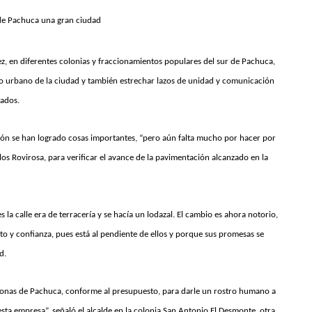
de Pachuca una gran ciudad
ez, en diferentes colonias y fraccionamientos populares del sur de Pachuca,
o urbano de la ciudad y también estrechar lazos de unidad y comunicación
zados.
stión se han logrado cosas importantes, “pero aún falta mucho por hacer por
rlos Rovirosa, para verificar el avance de la pavimentación alcanzado en la
la calle era de terracería y se hacía un lodazal. El cambio es ahora notorio,
cto y confianza, pues está al pendiente de ellos y porque sus promesas se
d.
s zonas de Pachuca, conforme al presupuesto, para darle un rostro humano a
 esta empresa”, señaló el alcalde en la colonia San Antonio El Desmonte, otra