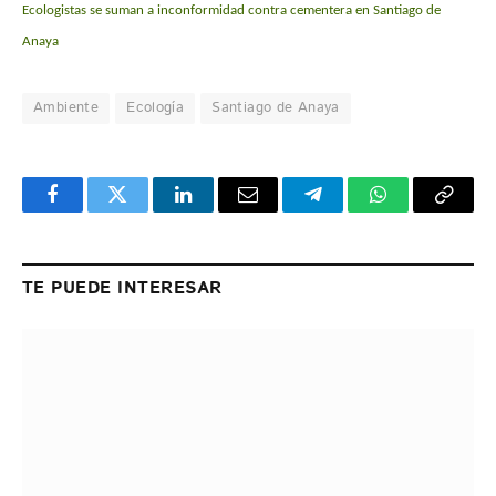
Ecologistas se suman a inconformidad contra cementera en Santiago de
Anaya
Ambiente
Ecología
Santiago de Anaya
Facebook
Twitter
LinkedIn
Email
Telegram
WhatsApp
Copy
Link
TE PUEDE INTERESAR