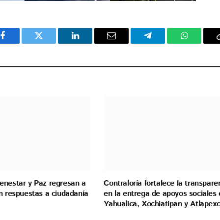
Facebook
Twitter
LinkedIn
Email
Telegram
WhatsAp
enestar y Paz regresan a
Contraloría fortalece la transpare
n respuestas a ciudadanía
en la entrega de apoyos sociales 
Yahualica, Xochiatipan y Atlapex