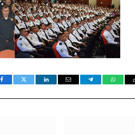
Facebook
Twitter
LinkedIn
Email
Telegram
WhatsAp