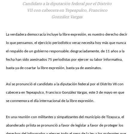
Candidato a la diputación federal por el Distrito
VII con cabecera en Tepeapulco, Francisco
González Vargas
La verdadera democracia incluye la libre expresión, es nuestro derecho decir
lo que pensamos, el ejercicio periodístico veraz necesita hoy más que nunca
el respaldo de un gobierno responsable; desgraciadamente, de 11 años a la
fecha han sido asesinados 75 periodistas por ejercer su labor informativa,
basta ya de coartar la libre expresión, basta ya de asesinatos.
Así se pronunció el candidato a la diputación federal por el Distrito VII con
cabecera en Tepeapulco, Francisco González Vargas, este 3 de mayo en que
se conmemora el día internacional de la libre expresión.
En una reunión con militantes y simpatizantes del municipio de Tizayuca, el
abanderado priista se pronunció a favor de legislar a favor de proteger los
derechos del informador y ejercer todo el peso de la ley a los maleantes que