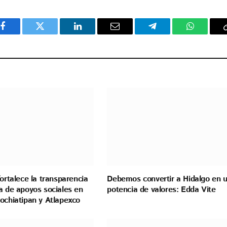
Facebook
Twitter
LinkedIn
Email
Telegram
WhatsAp
fortalece la transparencia
Debemos convertir a Hidalgo en 
a de apoyos sociales en
potencia de valores: Edda Vite
ochiatipan y Atlapexco