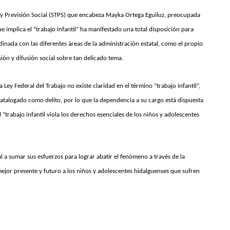
o y Previsión Social (STPS) que encabeza Mayka Ortega Eguiluz, preocupada
e implica el “trabajo infantil” ha manifestado una total disposición para
inada con las diferentes áreas de la administración estatal, como el propio
sión y difusión social sobre tan delicado tema.
 Ley Federal del Trabajo no existe claridad en el término “trabajo infantil”,
l catalogado como delito, por lo que la dependencia a su cargo está dispuesta
l “trabajo infantil viola los derechos esenciales de los niños y adolescentes
al a sumar sus esfuerzos para lograr abatir el fenómeno a través de la
mejor presente y futuro a los niños y adolescentes hidalguenses que sufren