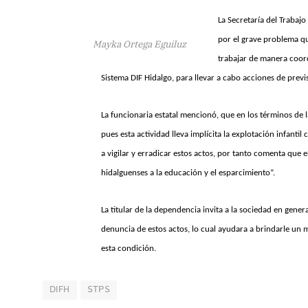
La Secretaría del Trabaj
por el grave problema qu
Mayka Ortega Eguiluz
trabajar de manera coord
Sistema DIF Hidalgo, para llevar a cabo acciones de previ
La funcionaria estatal mencionó, que en los términos de la
pues esta actividad lleva implícita la explotación infanti
a vigilar y erradicar estos actos, por tanto comenta que e
hidalguenses a la educación y el esparcimiento”.
La titular de la dependencia invita a la sociedad en gener
denuncia de estos actos, lo cual ayudara a brindarle un 
esta condición.
DIFH
STPS