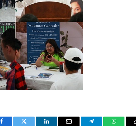
Facebook
Twitter
LinkedIn
Email
Telegram
WhatsAp