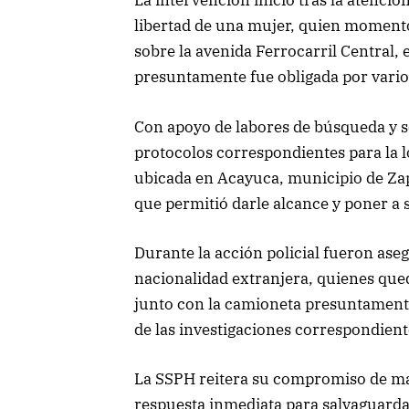
La intervención inició tras la atención 
libertad de una mujer, quien momento
sobre la avenida Ferrocarril Central,
presuntamente fue obligada por vario
Con apoyo de labores de búsqueda y se
protocolos correspondientes para la lo
ubicada en Acayuca, municipio de Zap
que permitió darle alcance y poner a s
Durante la acción policial fueron ase
nacionalidad extranjera, quienes qued
junto con la camioneta presuntamente
de las investigaciones correspondient
La SSPH reitera su compromiso de ma
respuesta inmediata para salvaguardar 