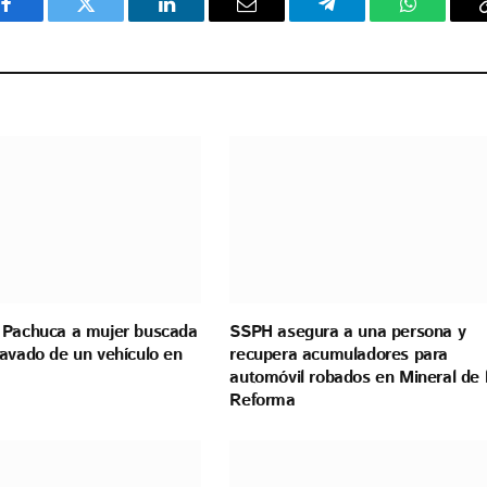
Facebook
Twitter
LinkedIn
Email
Telegram
WhatsAp
 Pachuca a mujer buscada
SSPH asegura a una persona y
ravado de un vehículo en
recupera acumuladores para
automóvil robados en Mineral de 
Reforma