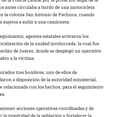
de la Policía Estatal por la privación ilegal de la
s antes circulaba a bordo de una motocicleta
 en la colonia San Antonio de Pachuca, cuando
s sujetos a subir a una camioneta.
guimiento, agentes estatales activaron los
calización de la unidad involucrada, la cual fue
otlán de Juárez, donde se desplegó un operativo
alvo a la víctima.
gurados tres hombres, uno de ellos de
aron a disposición de la autoridad ministerial,
 relacionada con los hechos, para el seguimiento
es.
ntener acciones operativas coordinadas y de
la integridad de la población y fortalecer la