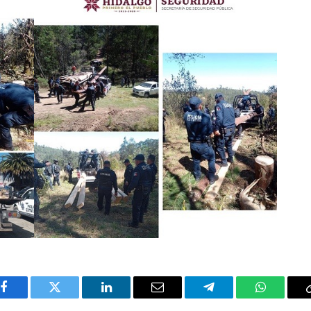
Facebook
Twitter
LinkedIn
Email
Telegram
WhatsAp