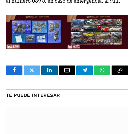
al número 089 o, en caso de emergencia, al 911.
Facebook
Twitter
LinkedIn
Email
Telegram
WhatsApp
Copy
Link
TE PUEDE INTERESAR