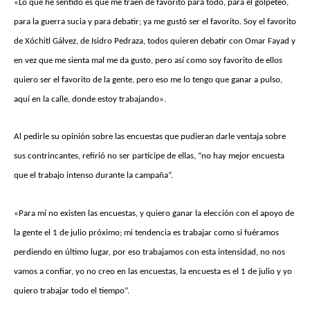
«Lo que he sentido es que me traen de favorito para todo, para el golpeteo,
para la guerra sucia y para debatir; ya me gustó ser el favorito. Soy el favorito
de Xóchitl Gálvez, de Isidro Pedraza, todos quieren debatir con Omar Fayad y
en vez que me sienta mal me da gusto, pero así como soy favorito de ellos
quiero ser el favorito de la gente, pero eso me lo tengo que ganar a pulso,
aquí en la calle, donde estoy trabajando».
Al pedirle su opinión sobre las encuestas que pudieran darle ventaja sobre
sus contrincantes, refirió no ser partícipe de ellas, “no hay mejor encuesta
que el trabajo intenso durante la campaña”.
«Para mí no existen las encuestas, y quiero ganar la elección con el apoyo de
la gente el 1 de julio próximo; mi tendencia es trabajar como si fuéramos
perdiendo en último lugar, por eso trabajamos con esta intensidad, no nos
vamos a confiar, yo no creo en las encuestas, la encuesta es el 1 de julio y yo
quiero trabajar todo el tiempo”.