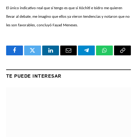
El único indicativo real que sí tengo es que si Xóchitl e Isidro me quieren
llevar al debate, me imagino que ellos ya vieron tendencias y notaron que no
les son favorables, concluyó Fayad Meneses.
Facebook
Twitter
LinkedIn
Email
Telegram
WhatsApp
Copy
Link
TE PUEDE INTERESAR