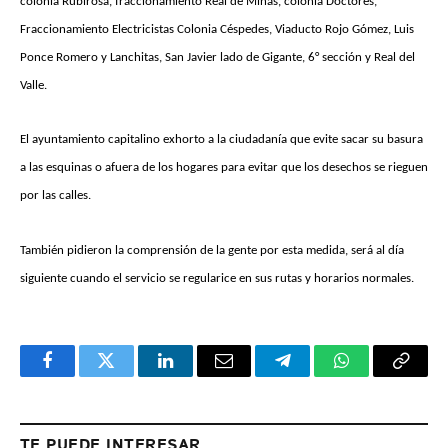
colonia Rubirosa, fraccionamiento Real de Minas, colonia Doctores,
Fraccionamiento Electricistas
Colonia Céspedes, Viaducto Rojo Gómez, Luis
Ponce Romero y Lanchitas, San Javier lado de Gigante, 6° sección y Real del
Valle.
El ayuntamiento capitalino exhorto a la ciudadanía que evite sacar su basura
a las esquinas o afuera de los hogares para evitar que los desechos se rieguen
por las calles.
También pidieron la comprensión de la gente por esta medida, será al día
siguiente cuando el servicio se regularice en sus rutas y horarios normales.
Facebook
Twitter
LinkedIn
Email
Telegram
WhatsApp
Copy
Link
TE PUEDE INTERESAR