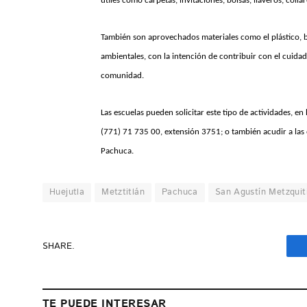
útiles como carpetas, invitaciones, bolsas, llaveros, collar
También son aprovechados materiales como el plástico, b
ambientales, con la intención de contribuir con el cuidad
comunidad.
Las escuelas pueden solicitar este tipo de actividades, e
(771) 71 735 00, extensión 3751; o también acudir a las 
Pachuca.
Huejutla
Metztitlán
Pachuca
San Agustín Metzquiti
SHARE.
TE PUEDE INTERESAR