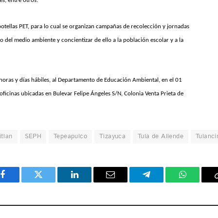
es, entre otros.
otellas PET, para lo cual se organizan campañas de recolección y jornadas
o del medio ambiente y concientizar de ello a la población escolar y a la
n horas y días hábiles, al Departamento de Educación Ambiental, en el 01
oficinas ubicadas en Bulevar Felipe Ángeles S/N, Colonia Venta Prieta de
tlan
SEPH
Tepeapulco
Tizayuca
Tula de Allende
Tulanci
Facebook
Twitter
LinkedIn
Email
Telegram
WhatsAp