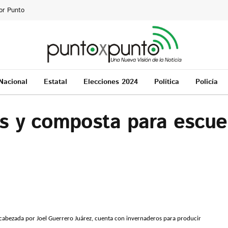
or Punto
Nacional
Estatal
Elecciones 2024
Política
Policía
s y composta para escue
ncabezada por Joel Guerrero Juárez, cuenta con invernaderos para producir