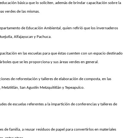
 educación básica que lo soliciten, además de brindar capacitación sobre la
as verdes de las mismas.
 Departamento de Educación Ambiental, quien refirió que los invernaderos
Huejutla, Alfajayucan y Pachuca.
apacitación en las escuelas para que éstas cuenten con un espacio destinado
rboles que se les proporciona y sus áreas verdes en general.
iones de reforestación y talleres de elaboración de composta, en las
, Metztitlán, San Agustín Metzquititlán y Tepeapulco.
udes de escuelas referentes a la impartición de conferencias y talleres de
s de familia, a reusar residuos de papel para convertirlos en materiales