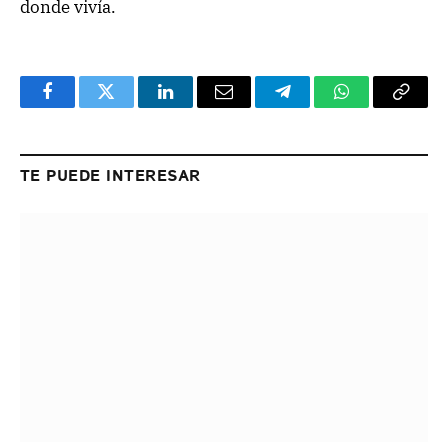
donde vivía.
Facebook
Twitter
LinkedIn
Email
Telegram
WhatsApp
Copy
Link
TE PUEDE INTERESAR