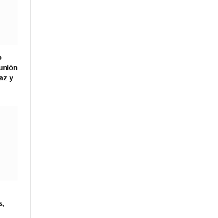
o
unión
az y
s,