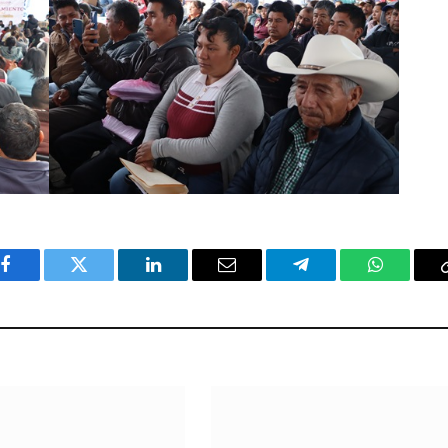
Facebook
Twitter
LinkedIn
Email
Telegram
WhatsAp