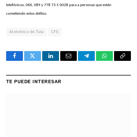
telefónicos, 066, 089 y 778 73 5 0028 para a personas que estén
cometiendo estos delitos.
Atotonilco de Tula
CFE
Facebook
Twitter
LinkedIn
Email
Telegram
WhatsApp
Copy
Link
TE PUEDE INTERESAR