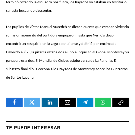
terminó rozando la escuadra por fuera; los Rayados ya estaban en territorio
santista buscando descontar.
Los pupilos de Víctor Manuel Vucetich se dieron cuenta que estaban viviendo
su mejor momento del partido y empujaron hasta que Neri Cardozo
encontró un resquicio en la zaga coahuilense y definió por encima de
Oswaldo al 82’; la pizarra estaba dos a uno aunque en el Global Monterrey ya
ganaba tres a dos. El Mundial de Clubes estaba cerca de La Pandilla. El
silbatazo final dio la corona a los Rayados de Monterrey sobre los Guerreros
de Santos Laguna.
Facebook
Twitter
LinkedIn
Email
Telegram
WhatsApp
Copy
Link
TE PUEDE INTERESAR