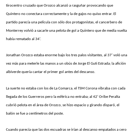
tirocentro cruzado que Orozco alcanzó a rasguñar provocando que
Quintero no conectara correctamente y la de gajos no quiso entrar. El
partido parecía una película con sólo dos protagonistas, el cancerbero de
Monterrey volvió a sacarle una pelota de gol a Quintero que de media vuelta
había rematado al 34’.
Jonathan Orozco estaba enorme bajo los tres palos visitantes, al 37’ voló una
vez más para meterle las manos a un obús de Jorge El Guti Estrada; la afición
albiverde quería cantar el primer gol antes del descanso.
La suerte no estaba con los de La Comarca, el TSM Corona vibraba con cada
llegada de los Guerreros pero la esférica no entraba; al 42’ Oribe Peralta
cubrió pelota en el área de Orozco, se hizo espacio y girando disparó, el
balón se fue a centímetros del poste.
Cuando parecía que las dos escuadras se irían al descanso empatados a cero