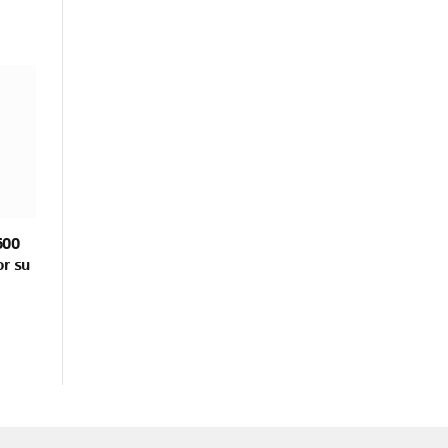
500
or su