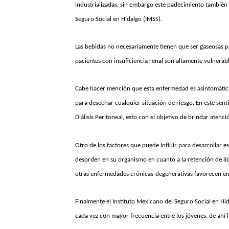
industrializadas, sin embargo este padecimiento también 
Seguro Social en Hidalgo (IMSS).
Las bebidas no necesariamente tienen que ser gaseosas pa
pacientes con insuficiencia renal son altamente vulnerabl
Cabe hacer mención que esta enfermedad es asintomática
para desechar cualquier situación de riesgo. En este se
Diálisis Peritoneal, esto con el objetivo de brindar aten
Otro de los factores que puede influir para desarrollar e
desorden en su organismo en cuanto a la retención de líqui
otras enfermedades crónicas-degenerativas favorecen en
Finalmente el Instituto Mexicano del Seguro Social en Hid
cada vez con mayor frecuencia entre los jóvenes, de ahí 