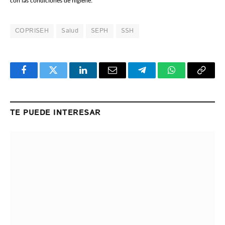
con las condiciones de higiene.
COPRISEH
Salud
SEPH
SSH
Facebook
Twitter
LinkedIn
Email
Telegram
WhatsApp
Copy
Link
TE PUEDE INTERESAR