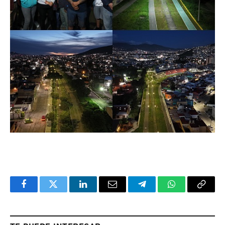
Facebook
Twitter
LinkedIn
Email
Telegram
WhatsApp
Copy
Link