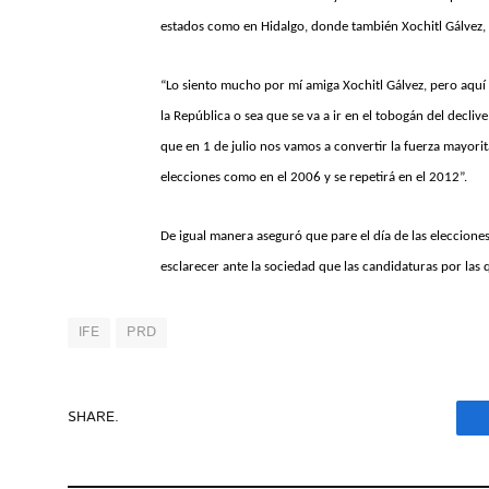
estados como en Hidalgo, donde también Xochitl Gálvez, 
“Lo siento mucho por mí amiga Xochitl Gálvez, pero aquí 
la República o sea que se va a ir en el tobogán del decli
que en 1 de julio nos vamos a convertir la fuerza mayori
elecciones como en el 2006 y se repetirá en el 2012”.
De igual manera aseguró que pare el día de las elecciones, 
esclarecer ante la sociedad que las candidaturas por las
IFE
PRD
SHARE.