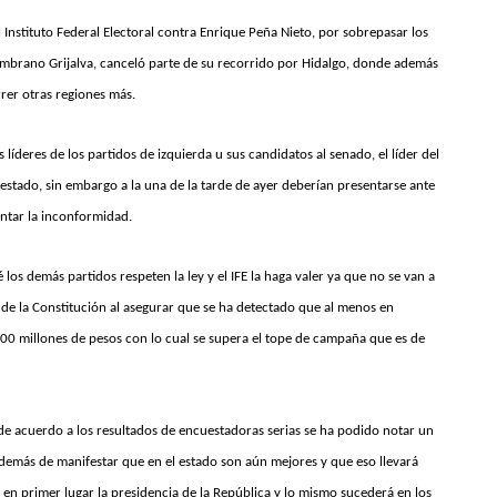
Instituto Federal Electoral contra Enrique Peña Nieto, por sobrepasar los
ambrano Grijalva, canceló parte de su recorrido por Hidalgo, donde además
rrer otras regiones más.
líderes de los partidos de izquierda u sus candidatos al senado, el líder del
 estado, sin embargo a la una de la tarde de ayer deberían presentarse ante
entar la inconformidad.
os demás partidos respeten la ley y el IFE la haga valer ya que no se van a
de la Constitución al asegurar que se ha detectado que al menos en
400 millones de pesos con lo cual se supera el tope de campaña que es de
de acuerdo a los resultados de encuestadoras serias se ha podido notar un
 además de manifestar que en el estado son aún mejores y que eso llevará
 en primer lugar la presidencia de la República y lo mismo sucederá en los