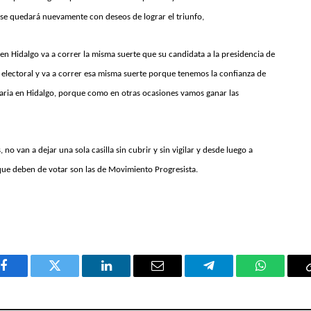
se quedará nuevamente con deseos de lograr el triunfo,
en Hidalgo va a correr la misma suerte que su candidata a la presidencia de
ve electoral y va a correr esa misma suerte porque tenemos la confianza de
taria en Hidalgo, porque como en otras ocasiones vamos ganar las
no van a dejar una sola casilla sin cubrir y sin vigilar y desde luego a
 que deben de votar son las de Movimiento Progresista.
Facebook
Twitter
LinkedIn
Email
Telegram
WhatsAp