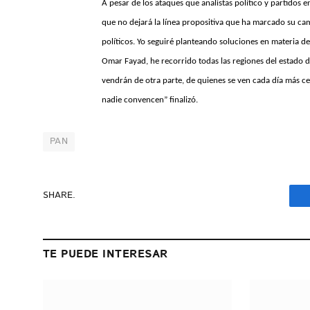
A pesar de los ataques que analistas político y partido
que no dejará la línea propositiva que ha marcado su cam
políticos. Yo seguiré planteando soluciones en materia d
Omar Fayad, he recorrido todas las regiones del estado dan
vendrán de otra parte, de quienes se ven cada día más cer
nadie convencen” finalizó.
PAN
SHARE.
TE PUEDE INTERESAR