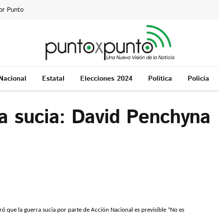
or Punto
Nacional
Estatal
Elecciones 2024
Política
Policía
a sucia: David Penchyna
ó que la guerra sucia por parte de Acción Nacional es previsible “No es