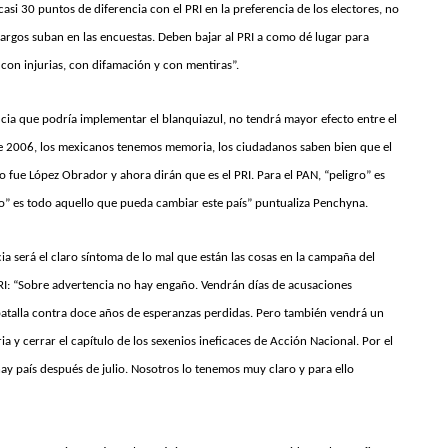
asi 30 puntos de diferencia con el PRI en la preferencia de los electores, no
cargos suban en las encuestas. Deben bajar al PRI a como dé lugar para
con injurias, con difamación y con mentiras”.
ucia que podría implementar el blanquiazul, no tendrá mayor efecto entre el
 de 2006, los mexicanos tenemos memoria, los ciudadanos saben bien que el
o fue López Obrador y ahora dirán que es el PRI. Para el PAN, “peligro” es
ro” es todo aquello que pueda cambiar este país” puntualiza Penchyna.
cia será el claro síntoma de lo mal que están las cosas en la campaña del
PRI: “Sobre advertencia no hay engaño. Vendrán días de acusaciones
batalla contra doce años de esperanzas perdidas. Pero también vendrá un
a y cerrar el capítulo de los sexenios ineficaces de Acción Nacional. Por el
hay país después de julio. Nosotros lo tenemos muy claro y para ello