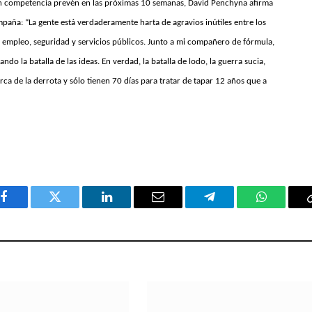
s en competencia prevén en las próximas 10 semanas, David Penchyna afirma
paña: “La gente está verdaderamente harta de agravios inútiles entre los
e empleo, seguridad y servicios públicos. Junto a mi compañero de fórmula,
do la batalla de las ideas. En verdad, la batalla de lodo, la guerra sucia,
ca de la derrota y sólo tienen 70 días para tratar de tapar 12 años que a
Facebook
Twitter
LinkedIn
Email
Telegram
WhatsAp