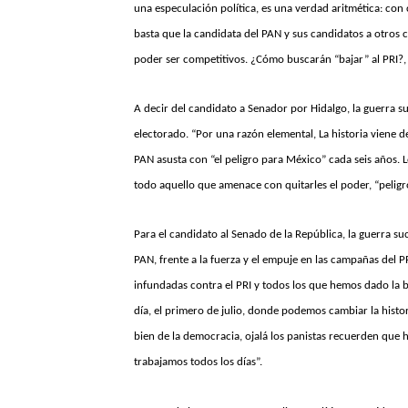
una especulación política, es una verdad aritmética: con c
basta que la candidata del PAN y sus candidatos a otros 
poder ser competitivos. ¿Cómo buscarán “bajar” al PRI?, 
A decir del candidato a Senador por Hidalgo, la guerra s
electorado. “Por una razón elemental, La historia viene
PAN asusta con “el peligro para México” cada seis años. L
todo aquello que amenace con quitarles el poder, “pelig
Para el candidato al Senado de la República, la guerra su
PAN, frente a la fuerza y el empuje en las campañas del 
infundadas contra el PRI y todos los que hemos dado la 
día, el primero de julio, donde podemos cambiar la histori
bien de la democracia, ojalá los panistas recuerden que 
trabajamos todos los días”.