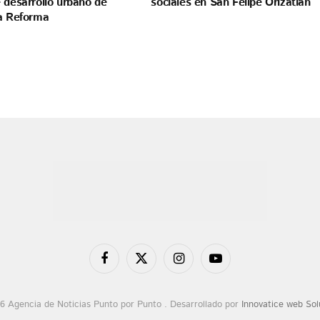
 desarrollo urbano de
sociales en San Felipe Orizatlán
la Reforma
Facebook
X
Instagram
YouTube
(Twitter)
6 Agencia de Noticias Punto por Punto . Desarrollado por
Innovatice web Sol