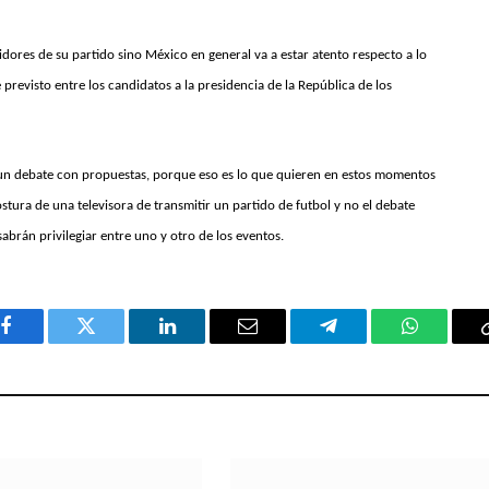
guidores de su partido sino México en general va a estar atento respecto a lo
revisto entre los candidatos a la presidencia de la República de los
 un debate con propuestas, porque eso es lo que quieren en estos momentos
ostura de una televisora de transmitir un partido de futbol y no el debate
brán privilegiar entre uno y otro de los eventos.
Facebook
Twitter
LinkedIn
Email
Telegram
WhatsAp