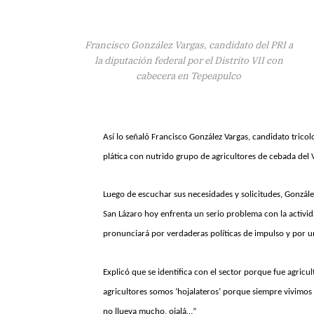
Francisco González Vargas, candidato del PRI a
la diputación federal por el Distrito VII con
cabecera en Tepeapulco
Así lo señaló Francisco González Vargas, candidato tricolo
plática con nutrido grupo de agricultores de cebada del 
Luego de escuchar sus necesidades y solicitudes, Gonzále
San Lázaro hoy enfrenta un serio problema con la activida
pronunciará por verdaderas políticas de impulso y por u
Explicó que se identifica con el sector porque fue agricul
agricultores somos ‘hojalateros’ porque siempre vivimos d
no llueva mucho, ojalá…”