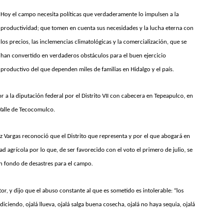
Hoy el campo necesita políticas que verdaderamente lo impulsen a la
productividad; que tomen en cuenta sus necesidades y la lucha eterna con
los precios, las inclemencias climatológicas y la comercialización, que se
han convertido en verdaderos obstáculos para el buen ejercicio
productivo del que dependen miles de familias en Hidalgo y el país.
r a la diputación federal por el Distrito VII con cabecera en Tepeapulco, en
Valle de Tecocomulco.
z Vargas reconoció que el Distrito que representa y por el que abogará en
d agrícola por lo que, de ser favorecido con el voto el primero de julio, se
n fondo de desastres para el campo.
tor, y dijo que el abuso constante al que es sometido es intolerable: “los
iciendo, ojalá llueva, ojalá salga buena cosecha, ojalá no haya sequia, ojalá