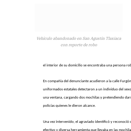
Vehículo abandonado en San Agustín Tlaxiaca
con reporte de robo
el interior de su domicilio se encontraba una persona r
En compañía del denunciante acudieron a la calle Furgón
uniformados estatales detectaron a un individuo del sexo
una ventana, cargando dos mochilas y pretendiendo darse 
policías quienes le dieron alcance.
Una vez intervenido, el agraviado identificó y reconoció
efectivo y diversa herramienta que llevaba en las mochila