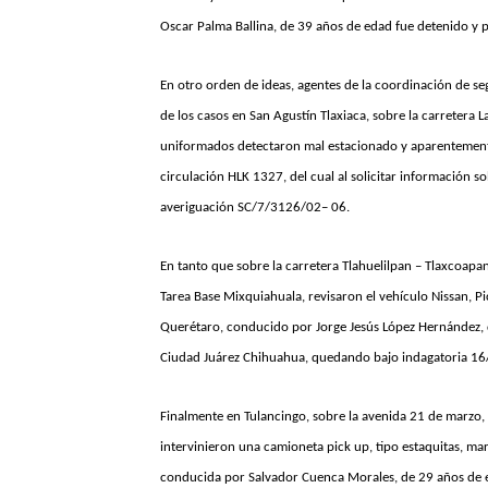
Oscar Palma Ballina, de 39 años de edad fue detenido y 
En otro orden de ideas, agentes de la coordinación de s
de los casos en San Agustín Tlaxiaca, sobre la carretera 
uniformados detectaron mal estacionado y aparentement
circulación HLK 1327, del cual al solicitar información s
averiguación SC/7/3126/02– 06.
En tanto que sobre la carretera Tlahuelilpan – Tlaxcoapa
Tarea Base Mixquiahuala, revisaron el vehículo Nissan, Pi
Querétaro, conducido por Jorge Jesús López Hernández, d
Ciudad Juárez Chihuahua, quedando bajo indagatoria 16
Finalmente en Tulancingo, sobre la avenida 21 de marzo,
intervinieron una camioneta pick up, tipo estaquitas, ma
conducida por Salvador Cuenca Morales, de 29 años de ed