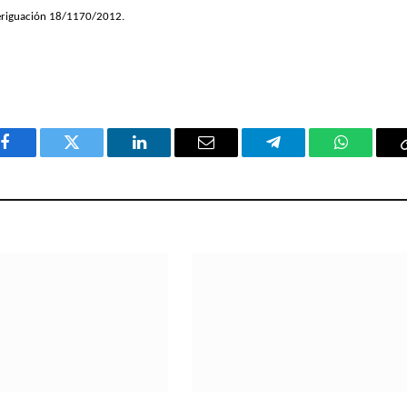
averiguación 18/1170/2012.
Facebook
Twitter
LinkedIn
Email
Telegram
WhatsAp