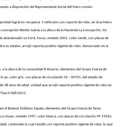
puesto a disposición del Representante Social del fuero común.
eguridad lograron recuperar 3 vehículos con reporte de robo, en el primero
La concepción-Benito Juárez a la altura de la Hacienda La Concepción, los
e abandonado un Ford, Focus, modelo 2001, color verde, con placas de
obre su estatus, arrojó reporte positivo vigente de robo, denunciado en la
n, a la altura de la comunidad El Rosario, elementos del Grupo Fuerza de
ck up, color gris, con placas de circulación SS – 00701, del estado de
e 38 años de edad, unidad que arrojó reporte positivo vigente de robo en
/Tlax/I/368/2012.
 en el Bulevar Emiliano Zapata, elementos del Grupo Fuerza de Tarea
rca nissan, modelo 1997, color blanca, con placas de circulación HT 19562,
ad, camioneta la cual resultó con reporte positivo vigente de robo, lo que