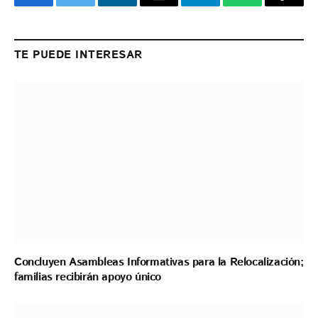
Facebook
Twitter
LinkedIn
Email
Telegram
WhatsApp
Copy
Link
TE PUEDE INTERESAR
Concluyen Asambleas Informativas para la Relocalización;
familias recibirán apoyo único