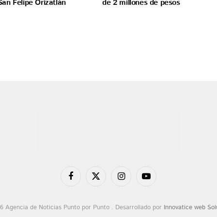
San Felipe Orizatlán
de 2 millones de pesos
Facebook
X
Instagram
YouTube
(Twitter)
6 Agencia de Noticias Punto por Punto . Desarrollado por
Innovatice web Sol