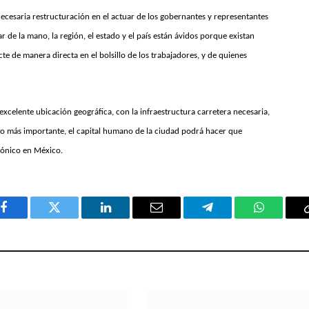
necesaria restructuración en el actuar de los gobernantes y representantes
r de la mano, la región, el estado y el país están ávidos porque existan
 de manera directa en el bolsillo de los trabajadores, y de quienes
celente ubicación geográfica, con la infraestructura carretera necesaria,
 lo más importante, el capital humano de la ciudad podrá hacer que
gónico en México.
Facebook
Twitter
LinkedIn
Email
Telegram
WhatsAp