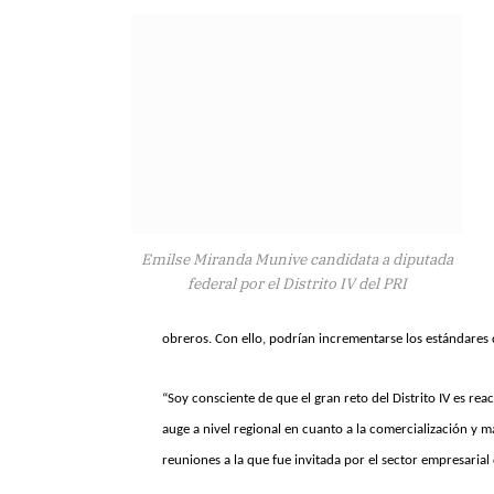
Emilse Miranda Munive candidata a diputada
federal por el Distrito IV del PRI
obreros. Con ello, podrían incrementarse los estándares
“Soy consciente de que el gran reto del Distrito IV es re
auge a nivel regional en cuanto a la comercialización y 
reuniones a la que fue invitada por el sector empresaria