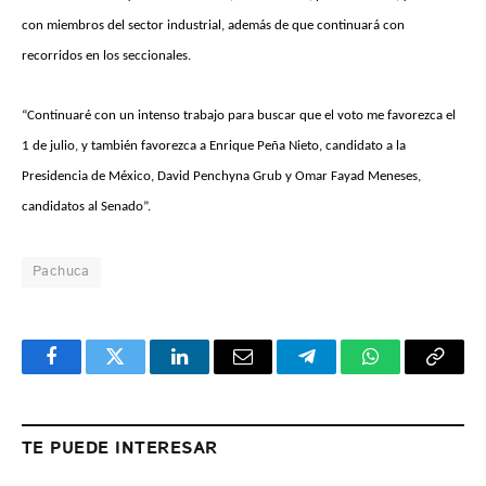
con miembros del sector industrial, además de que continuará con
recorridos en los seccionales.
“Continuaré con un intenso trabajo para buscar que el voto me favorezca el
1 de julio, y también favorezca a Enrique Peña Nieto, candidato a la
Presidencia de México, David Penchyna Grub y Omar Fayad Meneses,
candidatos al Senado”.
Pachuca
Facebook
Twitter
LinkedIn
Email
Telegram
WhatsApp
Copy
Link
TE PUEDE INTERESAR