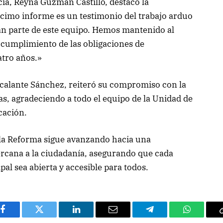
cia, Reyna Guzmán Castillo, destacó la
écimo informe es un testimonio del trabajo arduo
man parte de este equipo. Hemos mantenido al
 cumplimiento de las obligaciones de
atro años.»
calante Sánchez, reiteró su compromiso con la
as, agradeciendo a todo el equipo de la Unidad de
cación.
e la Reforma sigue avanzando hacia una
rcana a la ciudadanía, asegurando que cada
al sea abierta y accesible para todos.
Facebook
Twitter
LinkedIn
Email
Telegram
WhatsAp