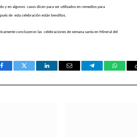
do y en algunos casos dicen para ser utilizados en remedios para
pués de esta celebración están benditos.
cticamente concluyeron las celebraciones de semana santa en Mineral del
Facebook
Twitter
LinkedIn
Email
Telegram
WhatsAp