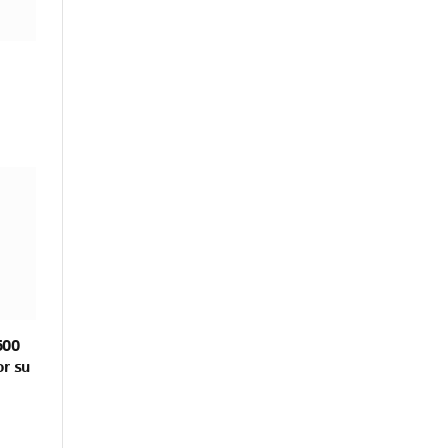
500
or su