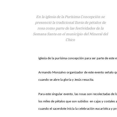
En la iglesia de la Purísima Concepción se
presenció la tradicional lluvia de pétalos de
rosa como parte de las festividades de la
Semana Santa en el municipio del Mineral del
Chico
iglesia de la purísima concepción para ser parte de este e
Armando Monzalvo organizador de este evento señalo que, 
cuando se abre la gloria y Jesús resucita.
Para este singular evento, las rosas son recolectadas de 
los miles de pétalos que son subidos en cajas y costales a
cuando el sacerdote inicia la celebración eucarística y pr